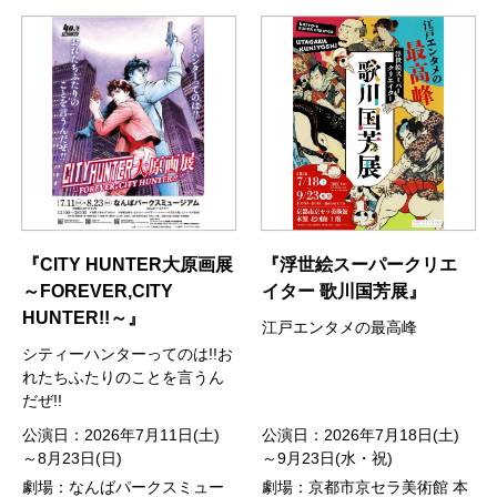
『CITY HUNTER大原画展
『浮世絵スーパークリエ
～FOREVER,CITY
イター 歌川国芳展』
HUNTER!!～』
江戸エンタメの最高峰
シティーハンターってのは!!お
れたちふたりのことを言うん
だぜ!!
公演日：2026年7月11日(土)
公演日：2026年7月18日(土)
～8月23日(日)
～9月23日(水・祝)
劇場：なんばパークスミュー
劇場：京都市京セラ美術館 本