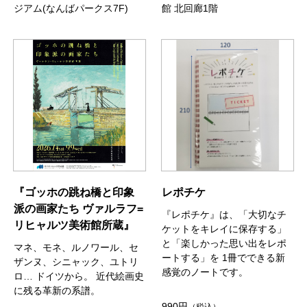
ジアム(なんばパークス7F)
館 北回廊1階
『ゴッホの跳ね橋と印象
レポチケ
派の画家たち ヴァルラフ=
『レポチケ』は、「大切なチ
リヒャルツ美術館所蔵』
ケットをキレイに保存する」
と「楽しかった思い出をレポ
マネ、モネ、ルノワール、セ
ートする」を 1冊でできる新
ザンヌ、シニャック、ユトリ
感覚のノートです。
ロ… ドイツから。 近代絵画史
に残る革新の系譜。
990円