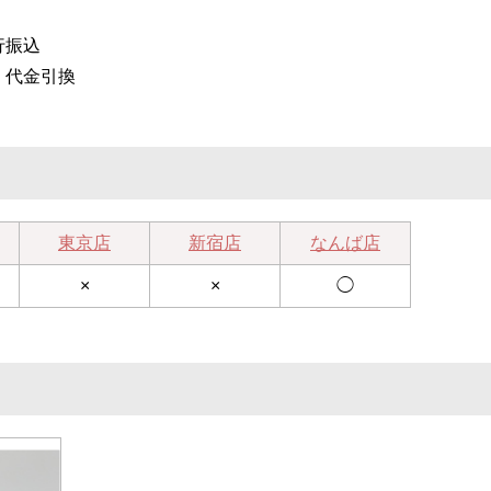
行振込
、代金引換
東京店
新宿店
なんば店
×
×
◯