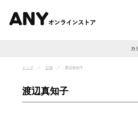
カ
トップ
公演
渡辺真知子
渡辺真知子