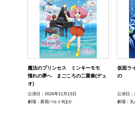
魔法のプリンセス ミンキーモモ
仮面ライ
憧れの夢へ まごころの二重奏(デュ
の
オ)
公演日：2026年11月13日
公演日：2
劇場：新宿バルト9ほか
劇場：丸