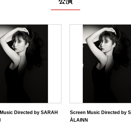
公演
 Music Directed by SARAH
Screen Music Directed by
N
ÀLAINN