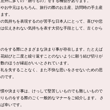
、意外に多くの「贈りもの」をする機会があります。
暮やお中元はもちろん、旅行の際のお土産、訪問時の手土産
えます。
分の気持ちを表現するのが苦手な日本人にとって、喜びや悲
では伝えきれない気持ちを表す大切な手段として、古くから
ものをする際にさまざまな決まり事が存在します。たとえば
る花結びと二度と繰り返すことのないように願う結び切りが
奇数のほうが縁起がいいとされています。
に礼を失することなく、また不快な思いをさせないための思
いのです。
習慣や決まり事は、けっして堅苦しいものでも難しいもので
りものをする際のごく一般的なマナーをご紹介します。 さ
れば幸いです。