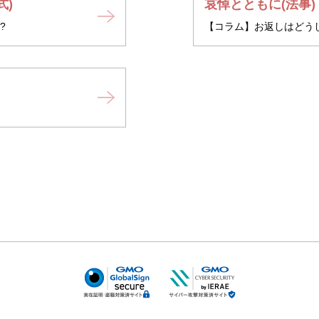
式)
哀悼とともに(法事)
?
【コラム】お返しはどう