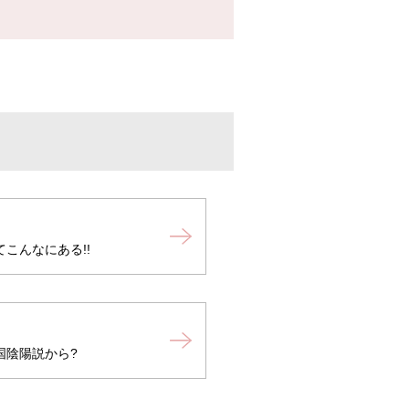
こんなにある!!
国陰陽説から?