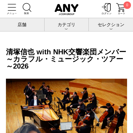
0
トップ
チケットポート
公演
清塚信也
清塚信也 with NHK交響楽団メンバー ～カラフル・ミュージック・ツアー～
2026
店舗
カテゴリ
セレクション
清塚信也 with NHK交響楽団メンバー
～カラフル・ミュージック・ツアー
～2026