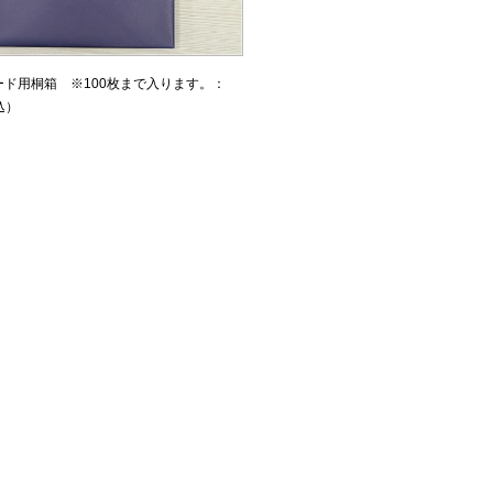
ード用桐箱 ※100枚まで入ります。：
込）