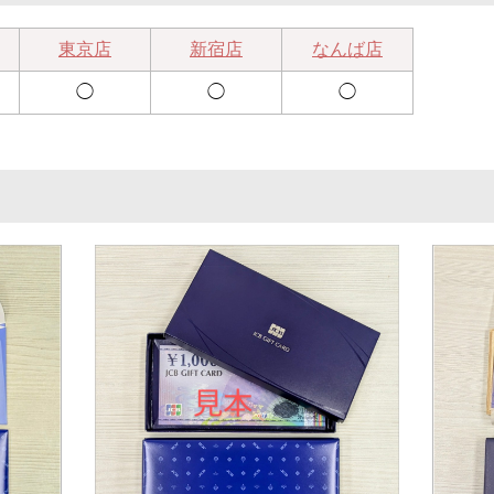
東京店
新宿店
なんば店
◯
◯
◯