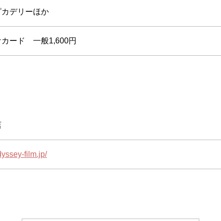
ピカデリーほか
カード 一般1,600円
店
dyssey-film.jp/